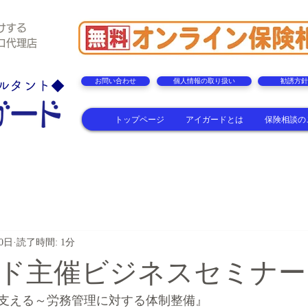
けする
理店
お問い合わせ
個人情報の取り扱い
勧誘方針
ルタント◆
トップページ
アイガードとは
保険相談の
30日
読了時間: 1分
ド主催ビジネスセミナー
支える～労務管理に対する体制整備』