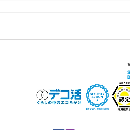
ペットボトルキャップを集め
【ダ
よう！
に】