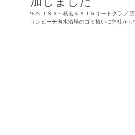
加しました
9/23 ＪＳＡ中核会＆ＡＩＲオートクラブ
サンビーチ海水浴場のゴミ拾いに弊社から