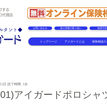
けする
理店
お問い合わせ
個人情報の取り扱い
勧誘方針
ルタント◆
トップページ
アイガードとは
保険相談の
月1日
読了時間: 1分
/07/01)アイガードポロシ